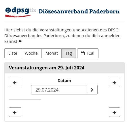
Zum
DPSG
Haupt-
Inhalt
Diözesanverband
springen
Hier siehst du die Veranstaltungen und Aktionen des DPSG
Paderborn
Diözesanverbandes Paderborn, zu denen du dich anmelden
kannst ❤
Liste
Woche
Monat
Tag
iCal
Veranstaltungen am 29. Juli 2024
Datum
Datum
zur
Anzeige
auswählen