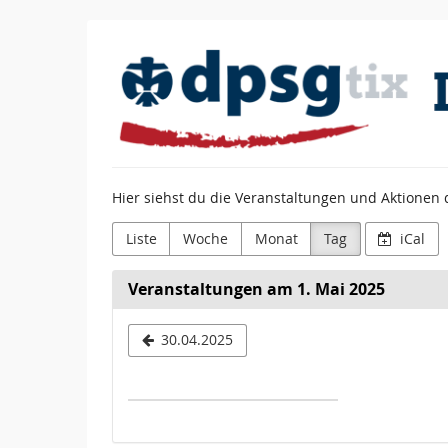
Zum
DPSG
Haupt-
Inhalt
Diözesanverband
springen
Paderborn
Hier siehst du die Veranstaltungen und Aktione
Liste
Woche
Monat
Tag
iCal
Veranstaltungen am 1. Mai 2025
Datum
30.04.2025
zur
Anzeige
auswähle