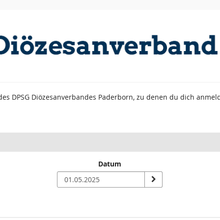
n des DPSG Diözesanverbandes Paderborn, zu denen du dich anmel
Datum
n