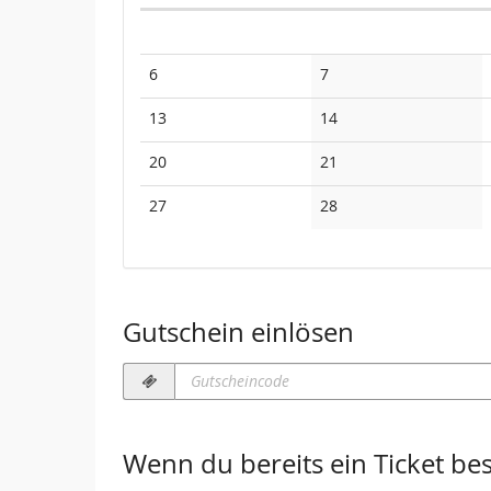
Kalender
Keine
Keine
6
7
Veranstaltungen
Veranstaltungen
Keine
Keine
13
14
Veranstaltungen
Veranstaltungen
Keine
Keine
20
21
Veranstaltungen
Veranstaltungen
Keine
Keine
27
28
Veranstaltungen
Veranstaltungen
Gutschein einlösen
Gutscheincode
erforderlich
Wenn du bereits ein Ticket best