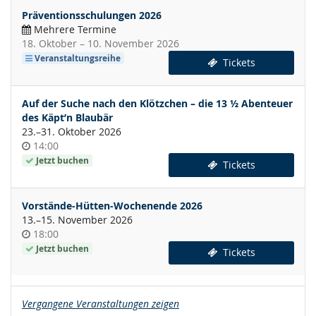
Präventionsschulungen 2026
Mehrere Termine
bis
18. Oktober
–
10. November 2026
Veranstaltungsreihe
Tickets
Auf der Suche nach den Klötzchen – die 13 ½ Abenteuer
des Käpt’n Blaubär
bis
23.
–
31. Oktober 2026
Uhrzeit
14:00
Jetzt buchen
Tickets
Vorstände-Hütten-Wochenende 2026
bis
13.
–
15. November 2026
Uhrzeit
18:00
Jetzt buchen
Tickets
Vergangene Veranstaltungen zeigen