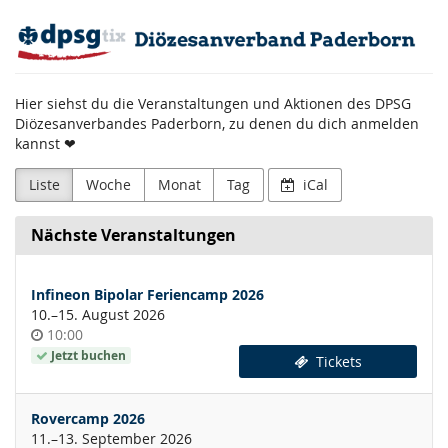
Zum
DPSG
Haupt-
Inhalt
Diözesanverband
springen
Hier siehst du die Veranstaltungen und Aktionen des DPSG
Paderborn
Diözesanverbandes Paderborn, zu denen du dich anmelden
kannst ❤
Liste
Woche
Monat
Tag
iCal
Nächste Veranstaltungen
Infineon Bipolar Feriencamp 2026
bis
10.
–
15. August 2026
Uhrzeit
10:00
Jetzt buchen
Tickets
Rovercamp 2026
bis
11.
–
13. September 2026