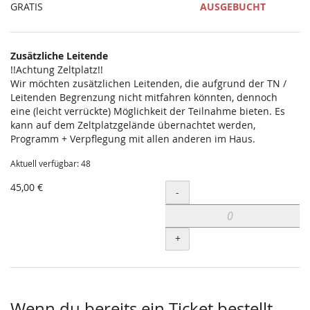
GRATIS
AUSGEBUCHT
Zusätzliche Leitende
!!Achtung Zeltplatz!!
Wir möchten zusätzlichen Leitenden, die aufgrund der TN /
Leitenden Begrenzung nicht mitfahren könnten, dennoch
eine (leicht verrückte) Möglichkeit der Teilnahme bieten. Es
kann auf dem Zeltplatzgelände übernachtet werden,
Programm + Verpflegung mit allen anderen im Haus.
Aktuell verfügbar: 48
45,00 €
Menge
-
+
Wenn du bereits ein Ticket bestellt