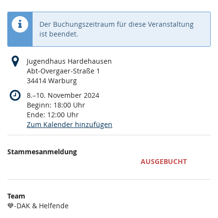
Der Buchungszeitraum für diese Veranstaltung
ist beendet.
Jugendhaus Hardehausen
Abt-Overgaer-Straße 1
34414 Warburg
bis
8.
–
10. November 2024
Beginn:
18:00
Uhr
Ende:
12:00
Uhr
Zum Kalender hinzufügen
Produkte
Stammesanmeldung
Unkategorisierte
AUSGEBUCHT
Produkte
Team
💙-DAK & Helfende