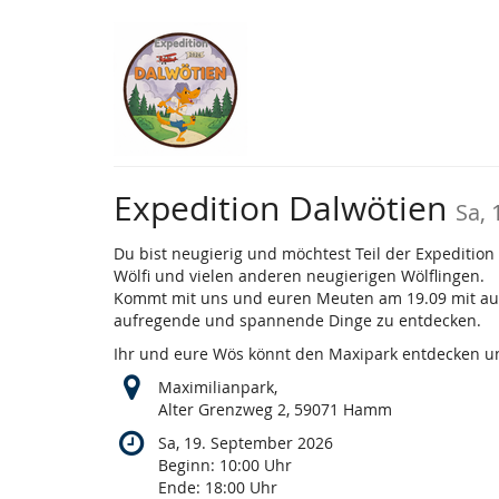
Zum
Haupt-
Inhalt
springen
Expedition Dalwötien
Sa,
Du bist neugierig und möchtest Teil der Expedit
Wölfi und vielen anderen neugierigen Wölflingen.
Kommt mit uns und euren Meuten am 19.09 mit auf d
aufregende und spannende Dinge zu entdecken.
Ihr und eure Wös könnt den Maxipark entdecken und 
Maximilianpark,
Alter Grenzweg 2, 59071 Hamm
Sa, 19. September 2026
Beginn:
10:00
Uhr
Ende:
18:00
Uhr