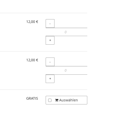
12,00 €
Menge
-
+
12,00 €
Menge
-
+
GRATIS
Auswählen