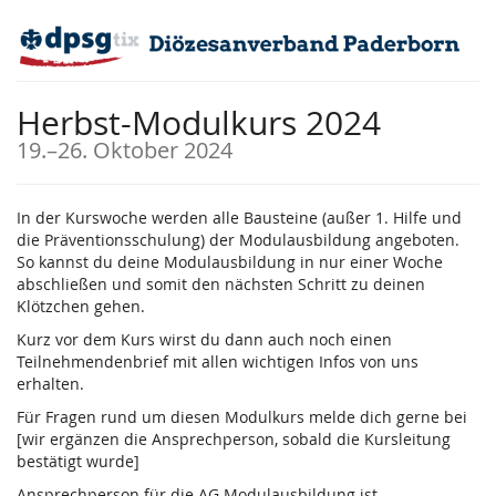
Zum
Haupt-
Inhalt
springen
Herbst-Modulkurs 2024
bis
19.
–
26. Oktober 2024
In der Kurswoche werden alle Bausteine (außer 1. Hilfe und
die Präventionsschulung) der Modulausbildung angeboten.
So kannst du deine Modulausbildung in nur einer Woche
abschließen und somit den nächsten Schritt zu deinen
Klötzchen gehen.
Kurz vor dem Kurs wirst du dann auch noch einen
Teilnehmendenbrief mit allen wichtigen Infos von uns
erhalten.
Für Fragen rund um diesen Modulkurs melde dich gerne bei
[wir ergänzen die Ansprechperson, sobald die Kursleitung
bestätigt wurde]
Ansprechperson für die AG Modulausbildung ist