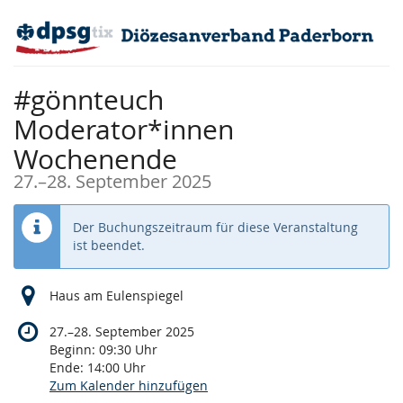
Zum
Haupt-
Inhalt
springen
#gönnteuch
Moderator*innen
Wochenende
bis
27.
–
28. September 2025
Der Buchungszeitraum für diese Veranstaltung
ist beendet.
Haus am Eulenspiegel
bis
27.
–
28. September 2025
Beginn:
09:30
Uhr
Ende:
14:00
Uhr
Zum Kalender hinzufügen