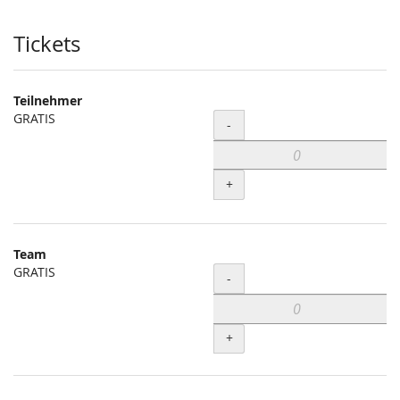
Produkte
Tickets
Teilnehmer
GRATIS
Menge
-
+
Team
GRATIS
Menge
-
+